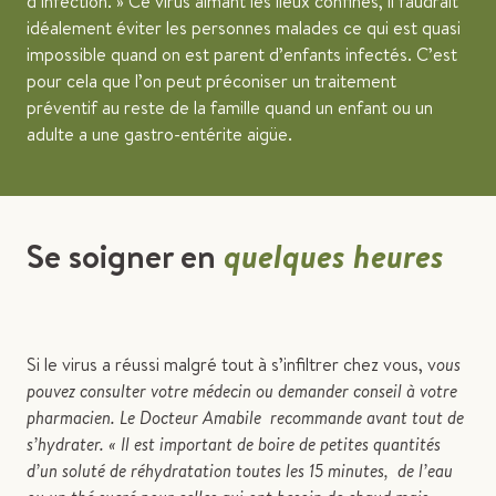
d’infection.
Ce virus aimant les lieux confinés, il faudrait
idéalement éviter les personnes malades ce qui est quasi
impossible quand on est parent d’enfants infectés. C’est
pour cela que l’on peut préconiser un traitement
préventif au reste de la famille quand un enfant ou un
adulte a une gastro-entérite aigüe.
Se soigner en
quelques heures
Si le virus a réussi malgré tout à s’infiltrer chez vous, v
ous
pouvez consulter votre médecin ou demander conseil à votre
pharmacien. Le Docteur Amabile recommande avant tout de
s’hydrater. « Il est important de boire de petites quantités
d’un soluté de réhydratation toutes les 15 minutes, de l’eau