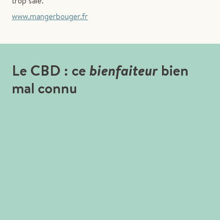
trop salé.
www.mangerbouger.fr
Le CBD : ce
bienfaiteur
bien
mal connu