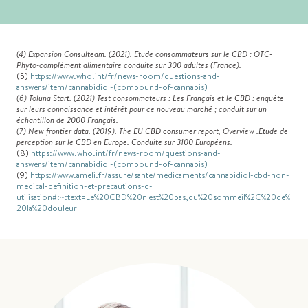
(4) Expansion Consulteam. (2021). Etude consommateurs sur le CBD : OTC-
Phyto-complément alimentaire conduite sur 300 adultes (France).
(5)
https://www.who.int/fr/news-room/questions-and-
answers/item/cannabidiol-(compound-of-cannabis)
(6) Toluna Start. (2021) Test consommateurs : Les Français et le CBD : enquête
sur leurs connaissance et intérêt pour ce nouveau marché ; conduit sur un
échantillon de 2000 Français.
(7) New frontier data. (2019). The EU CBD consumer report, Overview .Etude de
perception sur le CBD en Europe. Conduite sur 3100 Européens.
(8)
https://www.who.int/fr/news-room/questions-and-
answers/item/cannabidiol-(compound-of-cannabis)
(9)
https://www.ameli.fr/assure/sante/medicaments/cannabidiol-cbd-non-
medical-definition-et-precautions-d-
utilisation#:~:text=Le%20CBD%20n'est%20pas,du%20sommeil%2C%20de%
20la%20douleur