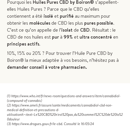
Pourquoi les
Huiles Pures CBD by Boiron®
s’appellent-
elles Huiles Pures ? Parce que le CBD qu’elles
contiennent a été
isolé
et
purifié
au maximum pour
obtenir les
molécules
de CBD les plus
pures possible
.
C’est ce qu’on appelle de l’
isolat
de
CBD
. Résultat : le
CBD de nos huiles est
pur
à
99%
et
ultra concentré
en
principes actifs
.
10%, 15% ou 20% ? Pour trouver l’Huile Pure CBD by
Boiron® la mieux adaptée à vos besoins, n’hésitez pas à
demander conseil à votre pharmacien.
(1) https://www.who.int/fr/news-room/questions-and-answers/item/cannabidiol-
(compound-of-cannabis)
(2) https://www.ameli.fr/assure/sante/medicaments/cannabidiol-cbd-non-
medical-definition-et-precautions-d-
utilisation#:~:text=Le%20CBD%20n'est%20pas,du%20sommeil%2C%20de%20la%2
0douleur
(3) https://www.drogues.gouv.fr/le-cbd. Consulté le 16/05/24