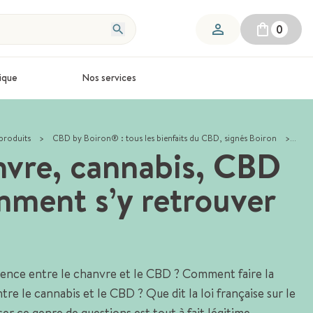
0
ique
Nos services
produits
>
CBD by Boiron® : tous les bienfaits du CBD, signés Boiron
>
Cha
vre, cannabis, CBD
mment s’y retrouver
rence entre le chanvre et le CBD ? Comment faire la
tre le cannabis et le CBD ? Que dit la loi française sur le
r ce genre de questions est tout à fait légitime.