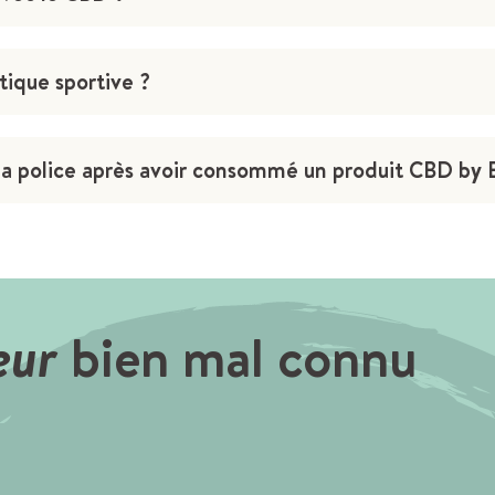
tique sportive ?
ar la police après avoir consommé un produit CBD by 
teur
bien mal connu