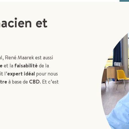
acien et
l, René Maarek est aussi
ce
et la
faisabilité
de la
it l’
expert idéal
pour nous
tre
à base de
CBD
. Et c’est