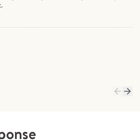
.
éponse