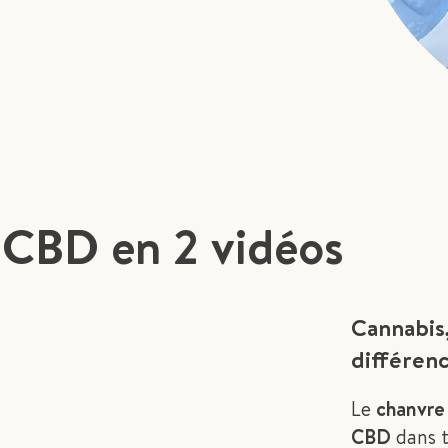
 CBD en 2 vidéos
Cannabis,
différen
Le
chanvr
CBD
dans 