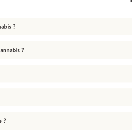
abis ?
cannabis ?
e ?