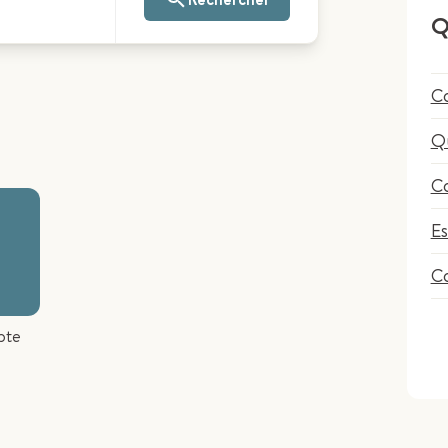
Q
C
Qu
Co
Es
Co
pte