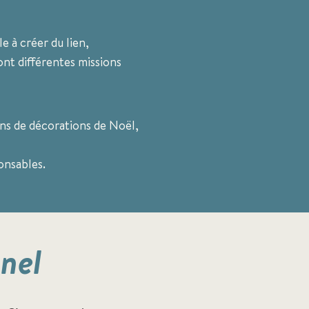
e à créer du lien,
ont différentes missions
ions de décorations de Noël,
onsables.
nel