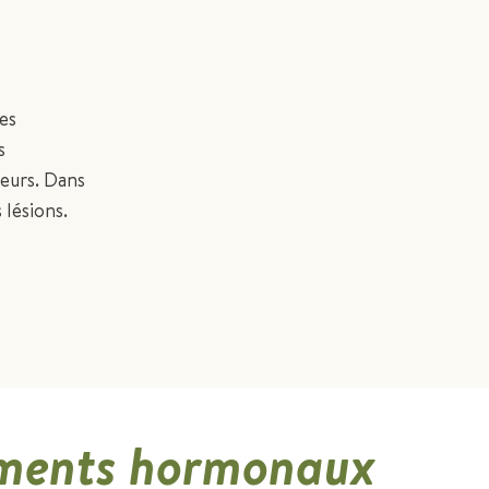
es
s
leurs. Dans
 lésions.
ements hormonaux