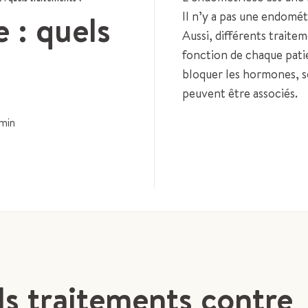
 : quels
Il n’y a pas une endomé
Aussi, différents traite
fonction de chaque patie
?
bloquer les hormones, so
peuvent être associés.
min
s traitements contre