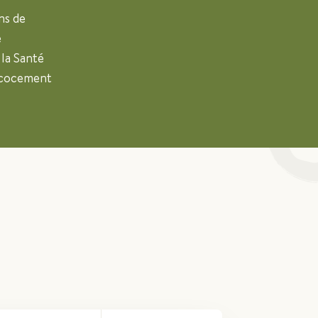
ns de
e
 la Santé
récocement