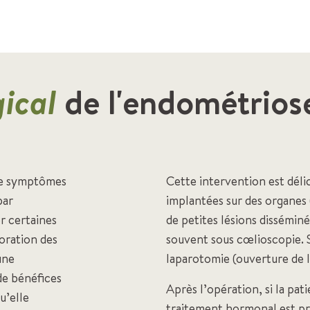
gical
de l'endométrios
 de symptômes
Cette intervention est délic
par
implantées sur des organes (
r certaines
de petites lésions disséminée
oration des
souvent sous cœlioscopie. S
une
laparotomie (ouverture de 
de bénéfices
Après l’opération, si la pat
u’elle
traitement hormonal est pr