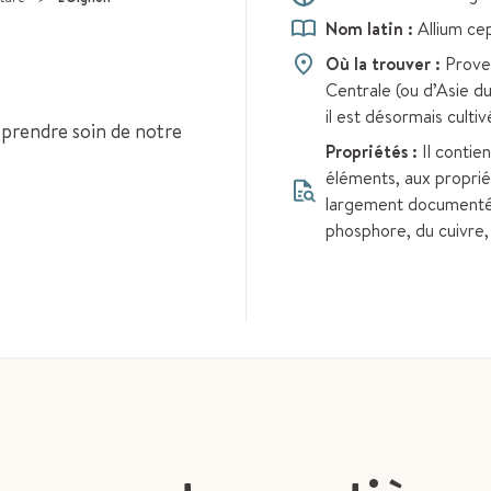
Nom latin :
Allium ce
Où la trouver :
Prove
Centrale (ou d’Asie d
il est désormais culti
 prendre soin de notre
Propriétés :
Il contie
éléments, aux proprié
largement documenté
phosphore, du cuivre, 