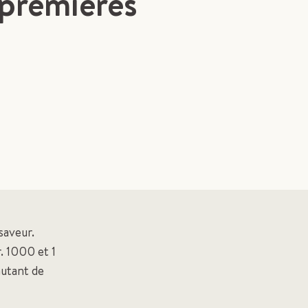
 premières
saveur.
r. 1000 et 1
autant de