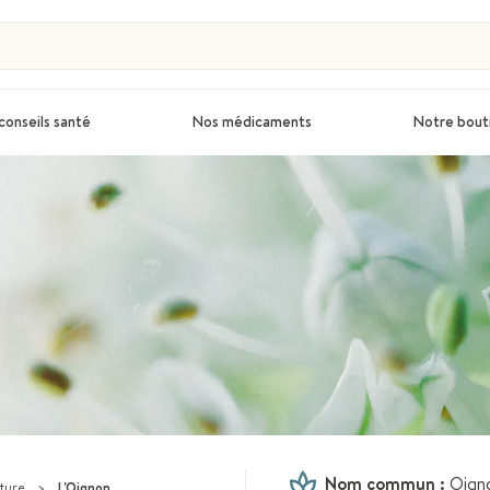
conseils santé
Nos médicaments
Notre bout
Nom commun :
Oign
ature
>
L'Oignon