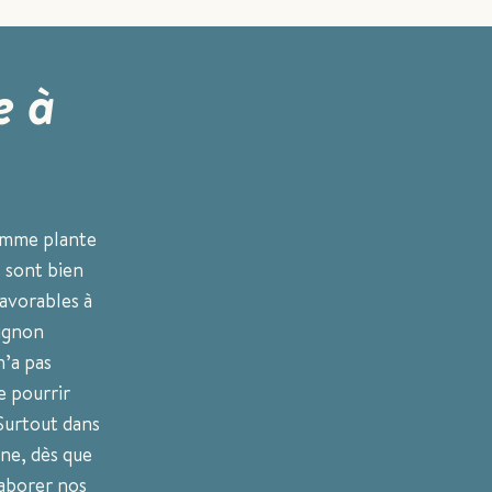
e à
comme plante
s sont bien
favorables à
oignon
n’a pas
e pourrir
Surtout dans
mne, dès que
laborer nos