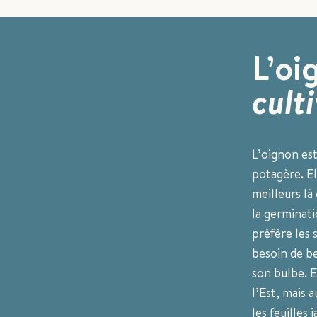
L’oi
cult
L’oignon es
potagère. El
meilleurs là
la germinati
préfère les s
besoin de be
son bulbe. E
l’Est, mais 
les feuilles