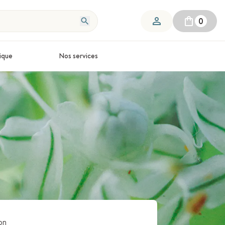
0
ique
Nos services
on