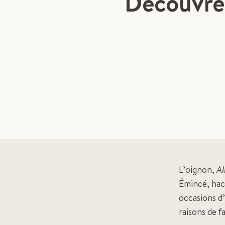
Découvrez
L’oignon,
Al
Émincé, hach
occasions d’
raisons de f