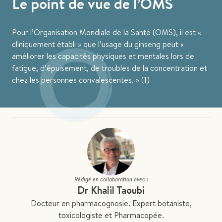
Le point de vue de l’OMS
Pour l’Organisation Mondiale de la Santé (OMS), il est
cliniquement établi
que l’usage du ginseng peut
améliorer les capacités physiques et mentales lors de
fatigue, d’épuisement, de troubles de la concentration et
chez les personnes convalescentes.
(1)
Rédigé en collaboration avec :
Dr Khalil Taoubi
Docteur en pharmacognosie. Expert botaniste,
toxicologiste et Pharmacopée.