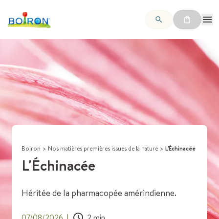
Boiron
>
Nos matières premières issues de la nature
>
L'Échinacée
L'Échinacée
Héritée de la pharmacopée amérindienne.
07/08/2026
|
2
min