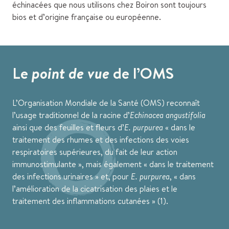
échinacées que nous utilisons chez Boiron sont toujours
bios et d’origine française ou européenne.
Le
point de vue
de l’OMS
L’Organisation Mondiale de la Santé (OMS) reconnaît
l’usage traditionnel de la racine d’
Echinacea angustifolia
ainsi que des feuilles et fleurs d’
E. purpurea
dans le
traitement des rhumes et des infections des voies
respiratoires supérieures, du fait de leur action
immunostimulante
, mais également
dans le traitement
des infections urinaires
et, pour
E. purpurea
,
dans
l’amélioration de la cicatrisation des plaies et le
traitement des inflammations cutanées
(1).