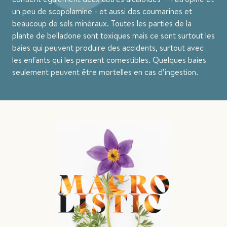
un peu de scopolamine - et aussi des coumarines et
beaucoup de sels minéraux. Toutes les parties de la
plante de belladone sont toxiques mais ce sont surtout les
baies qui peuvent produire des accidents, surtout avec
les enfants qui les pensent comestibles. Quelques baies
seulement peuvent être mortelles en cas d’ingestion.