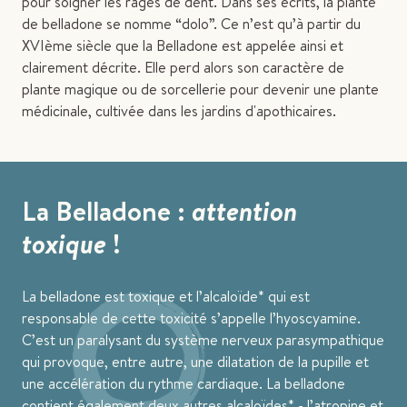
pour soigner les rages de dent. Dans ses écrits, la plante
de belladone se nomme “dolo”. Ce n’est qu’à partir du
XVIème siècle que la Belladone est appelée ainsi et
clairement décrite. Elle perd alors son caractère de
plante magique ou de sorcellerie pour devenir une plante
médicinale, cultivée dans les jardins d'apothicaires.
La Belladone :
attention
toxique
!
La belladone est toxique et l’alcaloïde* qui est
responsable de cette toxicité s’appelle l’hyoscyamine.
C’est un paralysant du système nerveux parasympathique
qui provoque, entre autre, une dilatation de la pupille et
une accélération du rythme cardiaque. La belladone
contient également deux autres alcaloïdes* - l’atropine et