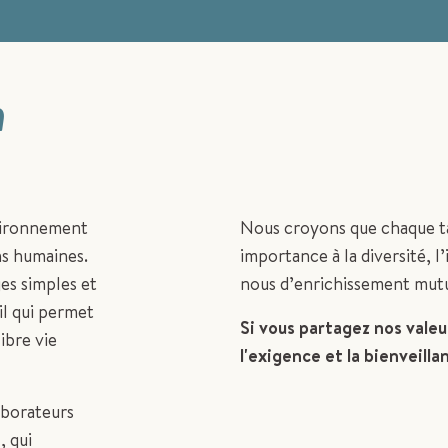
n
nvironnement
Nous croyons que chaque ta
ons humaines.
importance à la diversité, l
ges simples et
nous d’enrichissement mutu
il qui permet
Si vous partagez nos valeur
ibre vie
l'exigence et la bienveill
aborateurs
, qui