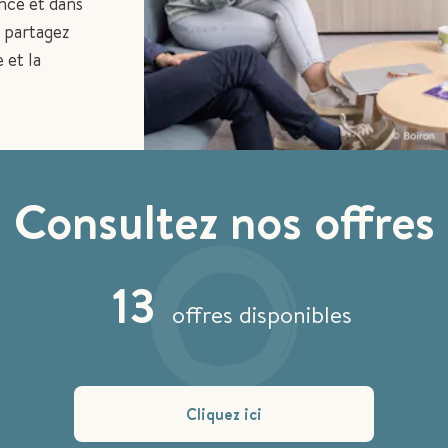
nce et dans
s partagez
 et la
Consultez nos offres
13
offres disponibles
Cliquez ici