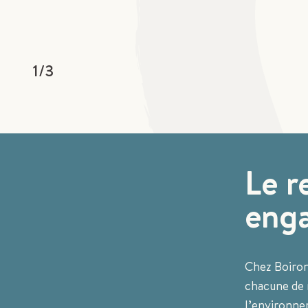
1
/
3
Le r
eng
Chez Boiron,
chacune de n
l’environne