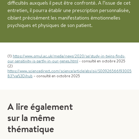
difficultés auxquels il peut être confronté. A l’issue de cet
entretien, il pourra établir une prescription personnalisée,
ciblant précisément les manifestations émotionnelles
psychiques et physiques de son patient.
(1)
https://www.qmul.ac.uk/media/news/2020/se/study-in-twins-finds-
our-sensitivity-is-partly-in-our-genes.html
- consulté en octobre 2025
(2)
https://www.sciencedirect.com/science/article/abs/pii/S00926566193005
83?via%3Dihub
– consulté en octobre 2025
A lire également
sur la même
thématique