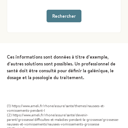
Rechercher
Ces informations sont données à titre d’exemple,
d’autres solutions sont possibles. Un professionnel de
santé doit être consulté pour définir la galénique, le
dosage et la posologie du traitement.
(1) https://www.ameli.fr/rhone/assure/sante/themes/nausees-et-
vomissements-pendant-l
(2) https://www.ameli.fr/rhone/assure/sante/devenir-
parent/grossesse/difficultes-et-maladies-pendant-la-grossesse/grossesse-
nausees-et-vomissements/nausees-vomissements-grossesse