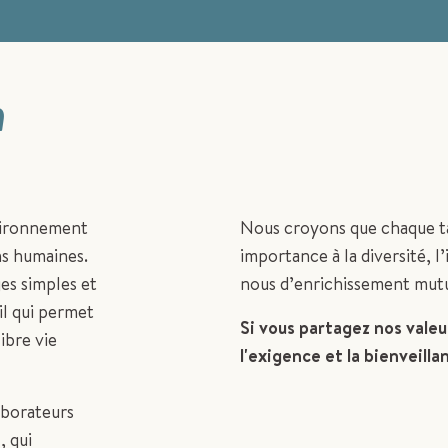
n
nvironnement
Nous croyons que chaque ta
ons humaines.
importance à la diversité, l
ges simples et
nous d’enrichissement mutu
il qui permet
Si vous partagez nos valeur
ibre vie
l'exigence et la bienveill
aborateurs
, qui