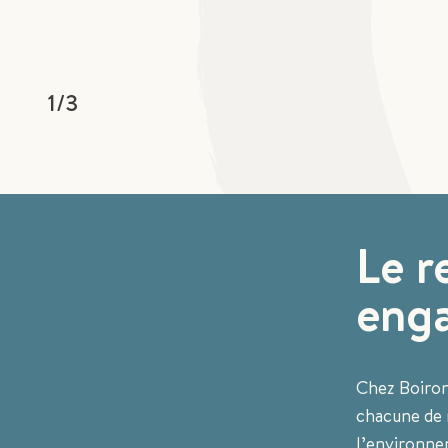
1
/
3
Le r
eng
Chez Boiron,
chacune de n
l’environne