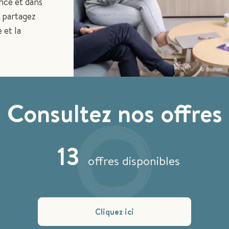
nce et dans
s partagez
 et la
Consultez nos offres
13
offres disponibles
Cliquez ici