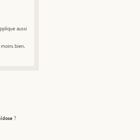
pplique aussi
 moins bien.
nidose
?