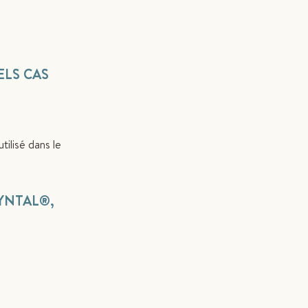
UELS CAS
ilisé dans le
YNTAL
®
,