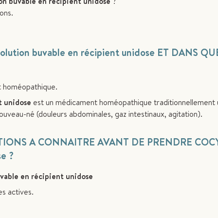
 buvable en récipient unidose
?
ons.
solution buvable en récipient unidose ET DANS Q
t homéopathique.
t unidose
est un médicament homéopathique traditionnellement ut
ouveau-né (douleurs abdominales, gaz intestinaux, agitation).
ATIONS A CONNAITRE AVANT DE PRENDRE COC
se ?
able en récipient unidose
es actives.