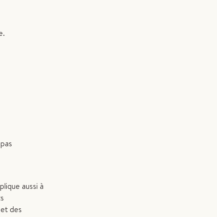
e.
 pas
lique aussi à
ts
 et des