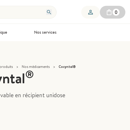
0
ique
Nos services
produits
>
Nos médicaments
>
Cocyntal®
®
ntal
vable en récipient unidose