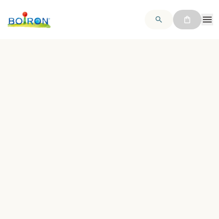
Retour
2
/
4
Boiron
>
Nos produits
>
Nos compléments alimentaires
>
Oscillo’vitalité 50+
Oscillo’vitalité 50+
Un complexe unique de
14 ingrédients actifs
dans un
comprimé effervescent
pour réduire
la
fatigue
(1), maintenir la
forme physique
musculaire
et
osseuse
(2), soutenir les
fonctions cognitives
, la
concentration
et la
mémoire
(3) des plus de
50 ans
.
Complément alimentaire.
Plus d'infos