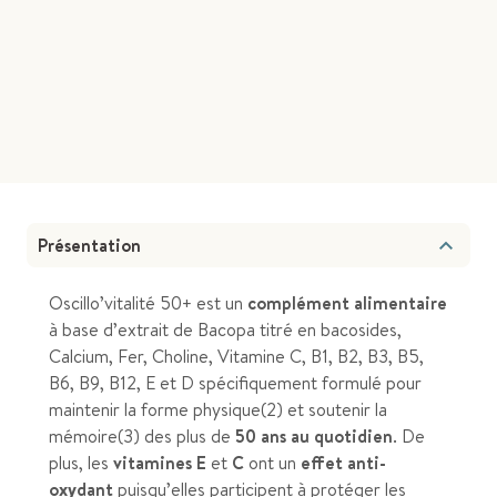
Expédition France métropolitaine, 2 à 3 jours ouvrés
Service client
eshop@contact.boiron.fr
Présentation
Oscillo’vitalité 50+ est un
complément alimentaire
à base d’extrait de Bacopa titré en bacosides,
Calcium, Fer, Choline, Vitamine C, B1, B2, B3, B5,
B6, B9, B12, E et D spécifiquement formulé pour
maintenir la forme physique(2) et soutenir la
mémoire(3) des plus de
50 ans au quotidien
. De
plus, les
vitamines E
et
C
ont un
effet anti-
oxydant
puisqu’elles participent à protéger les