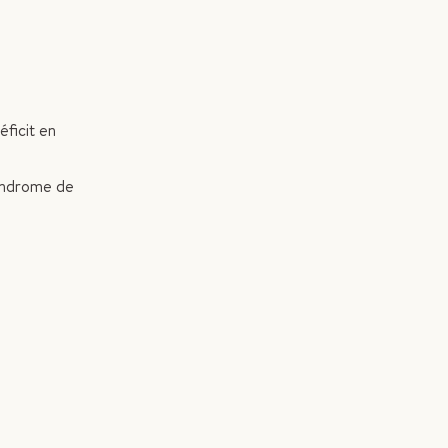
éficit en
syndrome de
e