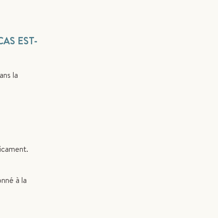
CAS EST-
ns la
dicament.
nné à la