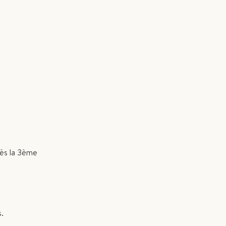
rès la 3ème
.