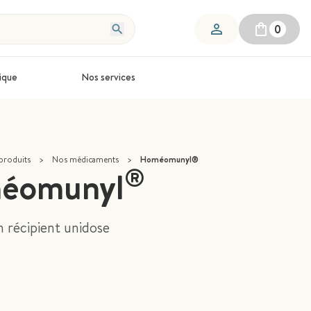
0
ique
Nos services
produits
>
Nos médicaments
>
Homéomunyl®
®
éomunyl
 récipient unidose