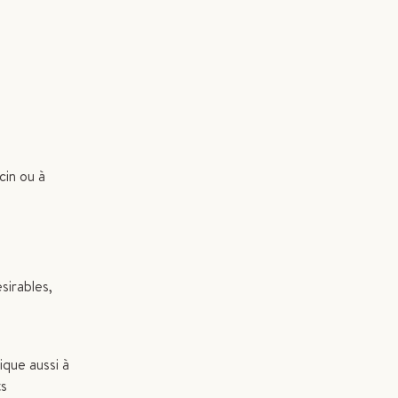
cin ou à
irables,
ique aussi à
ts