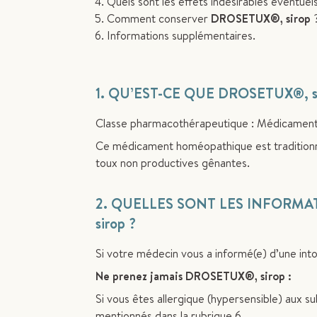
Quels sont les effets indésirables éventuel
Comment conserver
DROSETUX®, sirop
Informations supplémentaires.
1. QU’EST-CE QUE DROSETUX
®
,
Classe pharmacothérapeutique : Médicamen
Ce médicament homéopathique est traditionnell
toux non productives gênantes.
2. QUELLES SONT LES INFORM
sirop ?
Si votre médecin vous a informé(e) d’une int
Ne prenez jamais DROSETUX®, sirop :
Si vous êtes allergique (hypersensible) aux 
mentionnés dans la rubrique 6.