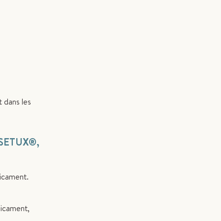
t dans les
SETUX
®
,
dicament.
dicament,