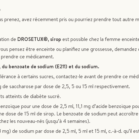
p
us prenez, avez récemment pris ou pourriez prendre tout autre 
ation de
DROSETUX®, sirop
est possible chez la femme enceinte 
i vous pensez être enceinte ou planifiez une grossesse, demandez 
e prendre ce médicament.
du benzoate de sodium (E211) et du sodium.
olérance à certains sucres, contactez-le avant de prendre ce mé
g de saccharose par dose de 2,5, 5 ou 15 ml respectivement.
ts atteints de diabète sucré.
nzoïque pour une dose de 2,5 ml, 11,1 mg d’acide benzoïque po
e dose de 15 ml de sirop. Le benzoate de sodium peut accroître 
chez les nouveau-nés (jusqu’à 4 semaines).
g) de sodium par dose de 2,5 ml, 5 ml et 15 ml, c.-à-d. qu’il es