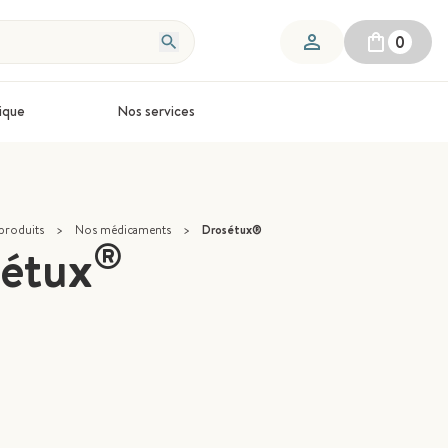
0
ique
Nos services
produits
>
Nos médicaments
>
Drosétux®
®
étux