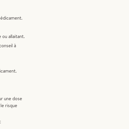
médicament.
ou allaitant.
conseil à
dicament.
ur une dose
le risque
t