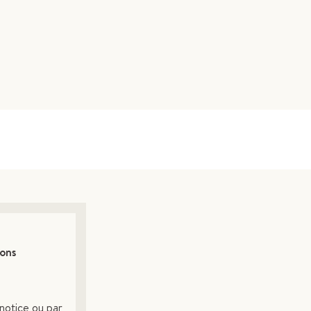
ions
notice ou par