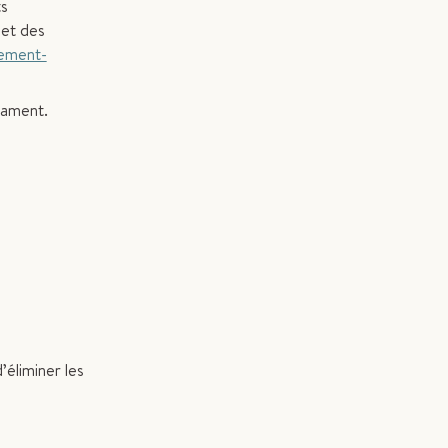
ts
 et des
ement-
icament.
éliminer les