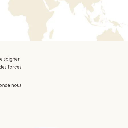
se soigner
des forces
monde nous