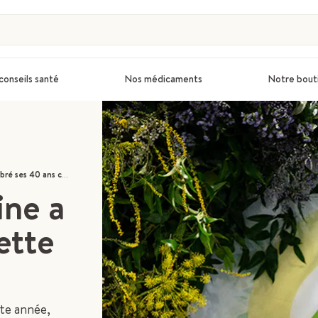
conseils santé
Nos médicaments
Notre bout
s 40 ans cette année
ine a
ette
tte année,