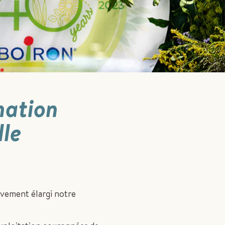
nation
lle
sivement élargi notre