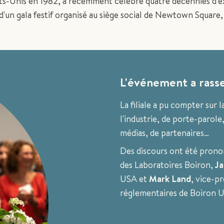
ats-Unis en 1982, a récemment célébré quatre décennies d'
 d'un gala festif organisé au siège social de Newtown Square
L'événement a rass
La filiale a pu compter sur l
l'industrie, de porte-parole
médias, de partenaires…
Des discours ont été pron
des Laboratoires Boiron,
Ja
USA et
Mark Land
, vice-p
réglementaires de Boiron 