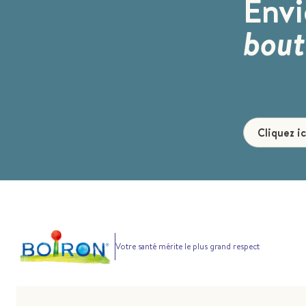
Env
bout
Cliquez ic
Votre santé mérite le plus grand respect