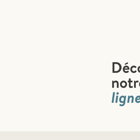
Déco
notr
lign