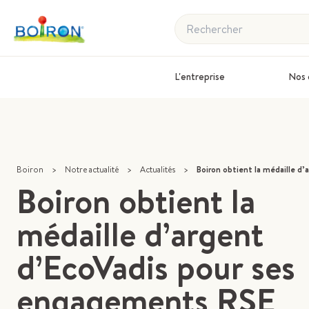
Rechercher
L'entreprise
Nos 
Boiron
>
Notre actualité
>
Actualités
>
Boiron obtient la médaille d’argent d’EcoVadis
Boiron obtient la
médaille d’argent
d’EcoVadis pour ses
engagements RSE