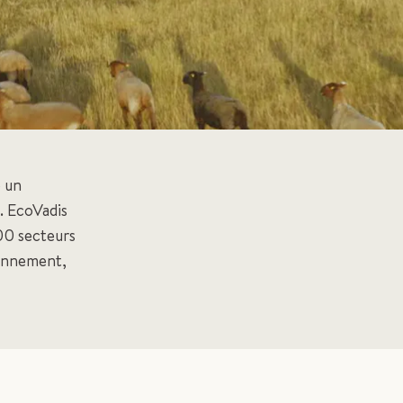
e un
. EcoVadis
00 secteurs
ronnement,